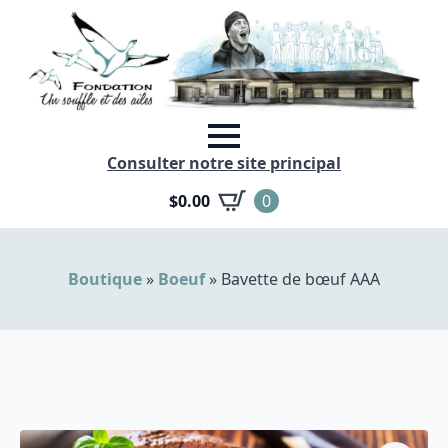
Consulter notre site principal
$
0.00
0
Boutique
»
Boeuf
»
Bavette de bœuf AAA