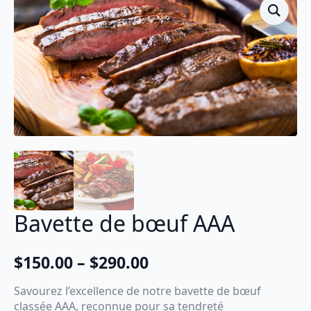
Bavette de bœuf AAA
$
150.00
–
$
290.00
Plage
de
Savourez l’excellence de notre bavette de bœuf
prix :
classée AAA, reconnue pour sa tendreté