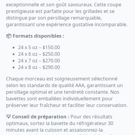
exceptionnelle et son goût savoureux. Cette coupe
$150.00
prestigieuse est parfaite pour les grillades et se
à
distingue par son persillage remarquable,
$290.00
garantissant une expérience gustative incomparable.
📦 Formats disponibles :
24 x 5 oz – $150.00
24 x 6 oz – $250.00
24 x 7 oz – $270.00
24 x 8 oz – $290.00
Chaque morceau est soigneusement sélectionné
selon les standards de qualité AAA, garantissant un
persillage optimal et une tendreté constante. Nos
bavettes sont emballées individuellement pour
préserver leur fraîcheur et faciliter leur conservation.
💡 Conseil de préparation :
Pour des résultats
optimaux, sortez la bavette du réfrigérateur 30
minutes avant la cuisson et assaisonnez-la