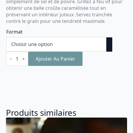
simplement de sel et de poivre. Grillez à feu vif pour
obtenir une belle croûte caramélisée tout en
préservant un intérieur juteux. Servez tranchée
contre le grain pour une tendreté maximale.
Format
quantité
de
Ajouter Au Panier
Bavette
de
bœuf
AAA
Produits similaires