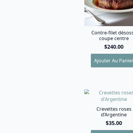
la
page
du
produit
Contre-filet désos
coupe centre
$
240.00
Ajouter Au Panie
Crevettes roses
d’Argentine
$
35.00