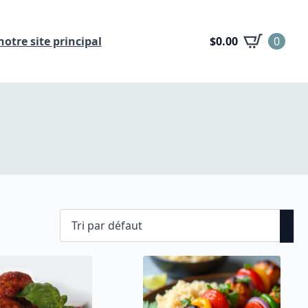
otre site principal
$
0.00
0