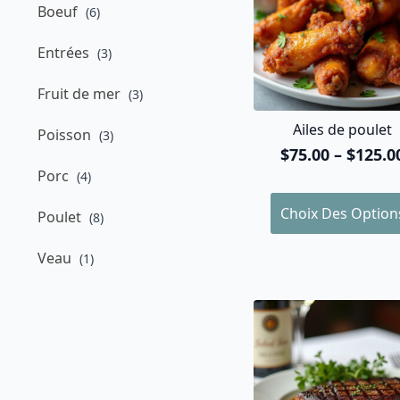
Boeuf
(6)
Entrées
(3)
Fruit de mer
(3)
Ailes de poulet
Poisson
(3)
$
75.00
–
$
125.0
Plage
Porc
(4)
de
prix :
Ce
Choix Des Option
Poulet
$75.00
(8)
produit
à
a
$125.00
Veau
(1)
plusieurs
variations.
Les
options
peuvent
être
choisies
sur