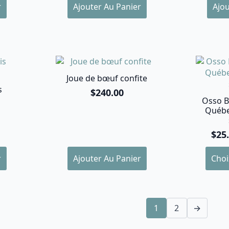
page
r
Ajouter Au Panier
Ajou
du
produit
Joue de bœuf confite
s
$
240.00
Osso B
Québe
$
25
Ce
r
Ajouter Au Panier
Choi
produ
a
plusie
variat
1
2
→
Les
optio