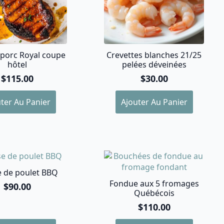
la
page
du
produit
 porc Royal coupe
Crevettes blanches 21/25
hôtel
pelées déveinées
$
115.00
$
30.00
ter Au Panier
Ajouter Au Panier
e de poulet BBQ
Fondue aux 5 fromages
$
90.00
Québécois
$
110.00