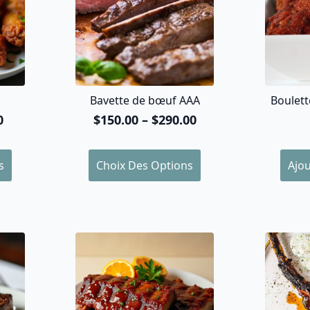
Bavette de bœuf AAA
Boulett
0
$
150.00
–
$
290.00
Plage
de
prix :
Ce
s
Choix Des Options
Ajou
$150.00
produit
à
a
$290.00
plusieurs
variations.
Les
options
peuvent
être
choisies
sur