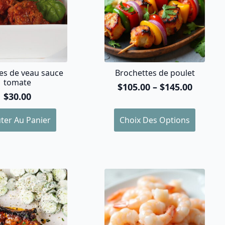
es de veau sauce
Brochettes de poulet
tomate
$
105.00
–
$
145.00
Plage
$
30.00
de
prix :
Ce
ter Au Panier
Choix Des Options
$105.00
produit
à
a
$145.00
plusieurs
variations.
Les
options
peuvent
être
choisies
sur