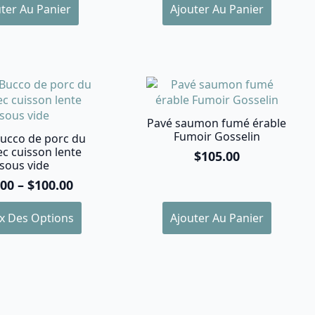
ter Au Panier
Ajouter Au Panier
Pavé saumon fumé érable
Fumoir Gosselin
ucco de porc du
c cuisson lente
$
105.00
sous vide
.00
–
$
100.00
Plage
de
x Des Options
Ajouter Au Panier
prix :
it
$25.00
à
urs
$100.00
ions.
ns