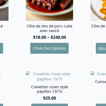
la
page
du
produit
sé
Côte de dos de porc cuite
Côte de
avec sauce
$
18.00
–
$
240.00
Plage
de
Ce
r
Choix Des Options
Ajou
prix :
produit
$18.00
a
à
plusieurs
$240.00
variations.
Les
options
Cuiss
peuvent
Crevettes roses style
être
papillon 13/15
choisies
sur
$
25.00
la